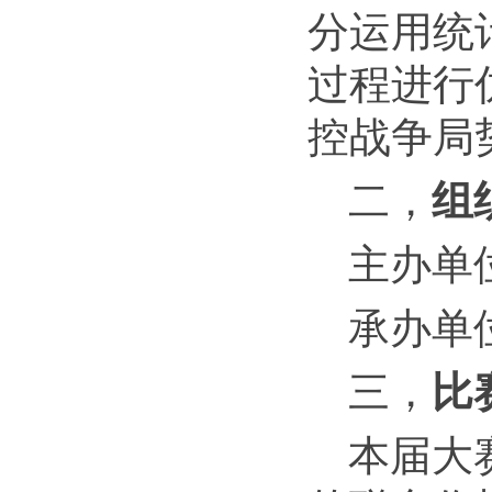
分运用统
过程进行
控战争局
二，
组
主办单
承办单
三，
比
本届大