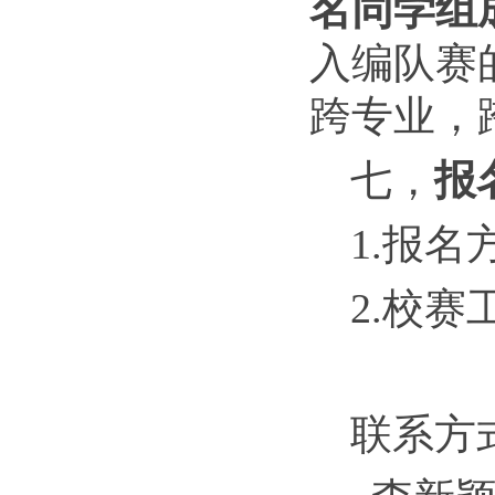
名同学组
入编队赛
跨专业，
七，
报
1.报
2.校赛工
联系方