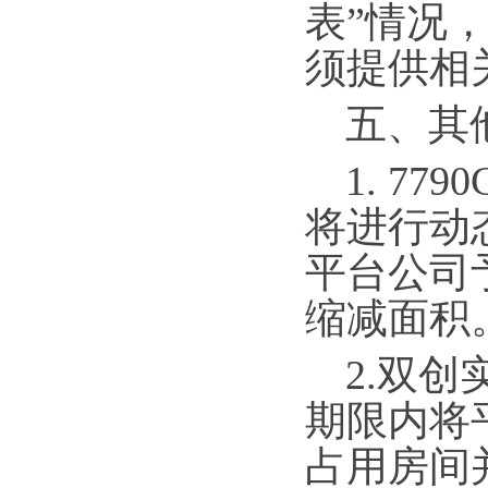
表”情况
须提供相
五、其
1. 7
将进行动
平台公司
缩减面积
2.
双创
期限内将
占用房间