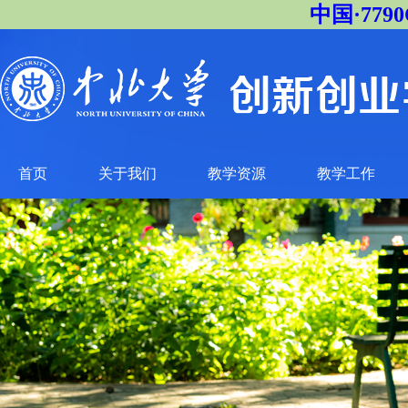
中国·77
首页
关于我们
教学资源
教学工作