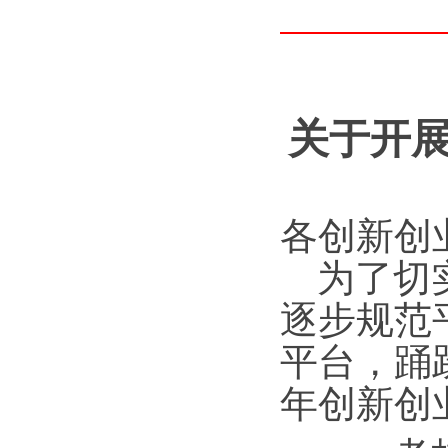
关于开展
各创新创
为了切
逐步规范
平台，踊
年创新创