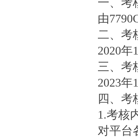
一、考
由77
二、考
202
三、考
2023年
四、考
1.考
对平台