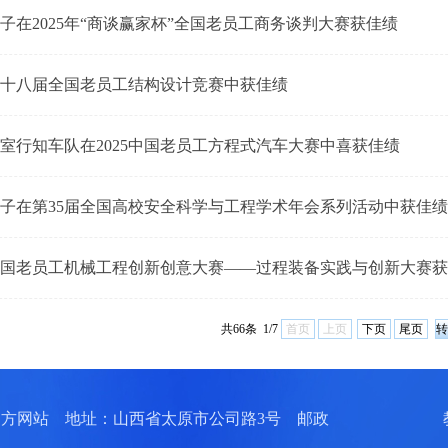
子在2025年“商谈赢家杯”全国老员工商务谈判大赛获佳绩
十八届全国老员工结构设计竞赛中获佳绩
室行知车队在2025中国老员工方程式汽车大赛中喜获佳绩
子在第35届全国高校安全科学与工程学术年会系列活动中获佳绩
国老员工机械工程创新创意大赛——过程装备实践与创新大赛获
共66条 1/7
首页
上页
下页
尾页
)-官方网站 地址：山西省太原市公司路3号 邮政