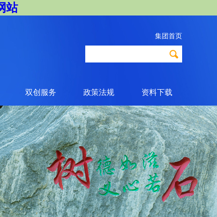
网站
集团首页
双创服务
政策法规
资料下载