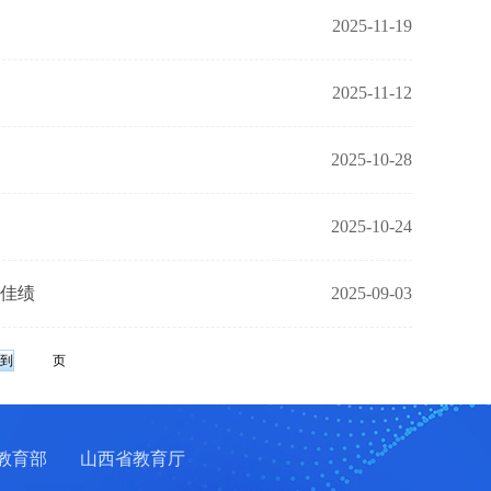
2025-11-19
2025-11-12
2025-10-28
2025-10-24
佳绩
2025-09-03
页
教育部
山西省教育厅