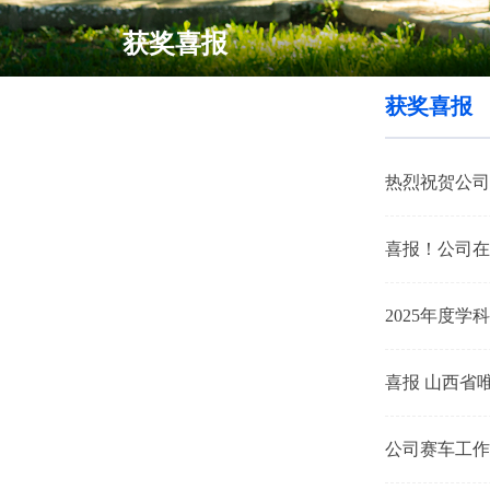
获奖喜报
获奖喜报
热烈祝贺公司
喜报！公司在
2025年度学
喜报 山西省唯
公司赛车工作