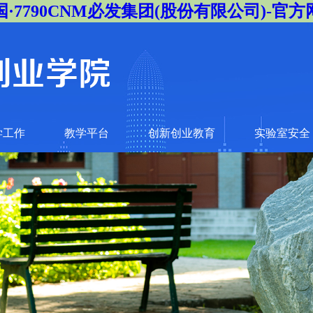
国·7790CNM必发集团(股份有限公司)-官方
学工作
教学平台
创新创业教育
实验室安全