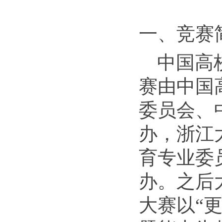
一、
竞赛
中国高
赛由中国
委员会、
办，浙江
育专业委
办。之后
大赛以“