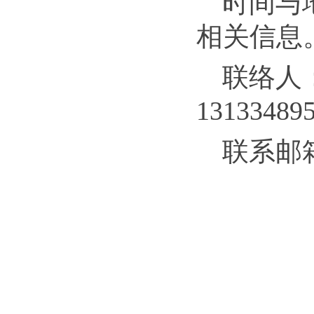
时间与
相关信息
联络人
13133489
联系邮