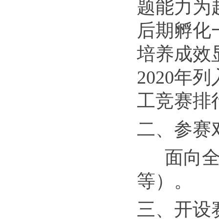
题能力为
后期孵化
培养成效
2020
工竞赛排
二、
参赛
面向
等）。
三、
开设