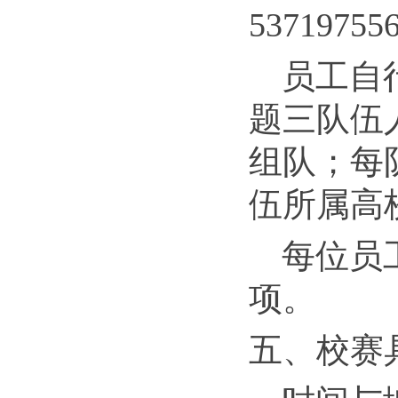
53719
员工自
题三队伍
组队；每
伍所属高
每位员
项。
五、
校赛