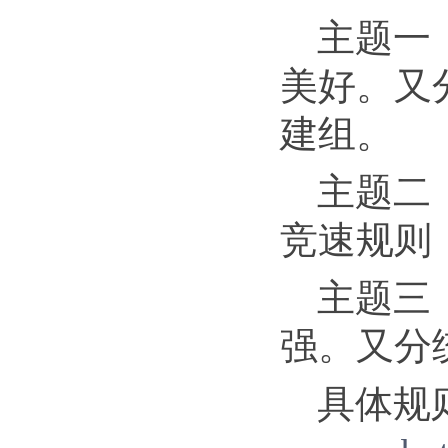
主题一
美好。又
建组。
主题二
竞速规则
主题三
强。又分
具体规