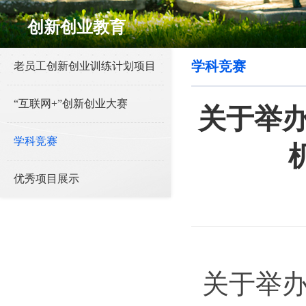
创新创业教育
学科竞赛
老员工创新创业训练计划项目
“互联网+”创新创业大赛
关于举办
学科竞赛
优秀项目展示
关于举办