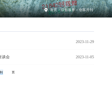
首页
>
双创服务
>
创客月刊
2023-11-29
座谈会
2023-11-05
页