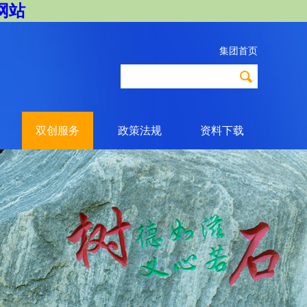
网站
集团首页
双创服务
政策法规
资料下载