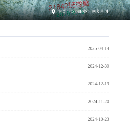
首页
>
双创服务
>
创客月刊
2025-04-14
2024-12-30
2024-12-19
2024-11-20
2024-10-23