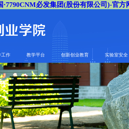
国·7790CNM必发集团(股份有限公司)-官方
学工作
教学平台
创新创业教育
实验室安全