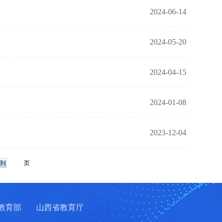
2024-06-14
2024-05-20
2024-04-15
2024-01-08
2023-12-04
页
教育部
山西省教育厅